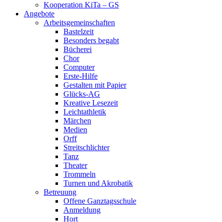
Kooperation KiTa – GS
Angebote
Arbeitsgemeinschaften
Bastelzeit
Besonders begabt
Bücherei
Chor
Computer
Erste-Hilfe
Gestalten mit Papier
Glücks-AG
Kreative Lesezeit
Leichtathletik
Märchen
Medien
Orff
Streitschlichter
Tanz
Theater
Trommeln
Turnen und Akrobatik
Betreuung
Offene Ganztagsschule
Anmeldung
Hort