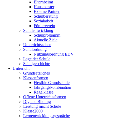
Elternbeirat
Hausmeister
Externe Partner
Schulberatung
Sozialarbeit
Förderverein
Schulentwicklung
Schulprogramm
Aktuelle Ziele
Unterrichtszeiten
Schulordnung
Nutzungsordnung EDV
Lage der Schule
Schulgeschichte
Unterricht
Grundsätzliches
Klassenformen
Flexible Grundschule
Jahrgangskombination
Regelklasse
Offene Unterrichtsformen
Digitale Bildung
Leistung macht Schule
Klasse2000
Lernentwicklungsgespräche