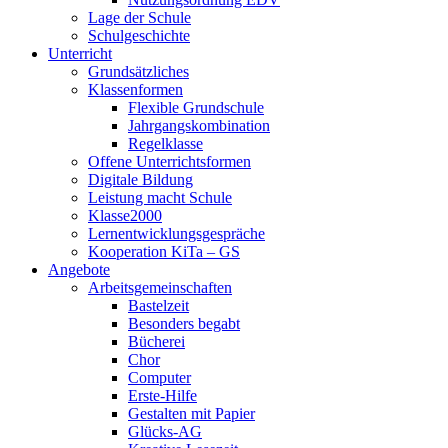
Lage der Schule
Schulgeschichte
Unterricht
Grundsätzliches
Klassenformen
Flexible Grundschule
Jahrgangskombination
Regelklasse
Offene Unterrichtsformen
Digitale Bildung
Leistung macht Schule
Klasse2000
Lernentwicklungsgespräche
Kooperation KiTa – GS
Angebote
Arbeitsgemeinschaften
Bastelzeit
Besonders begabt
Bücherei
Chor
Computer
Erste-Hilfe
Gestalten mit Papier
Glücks-AG