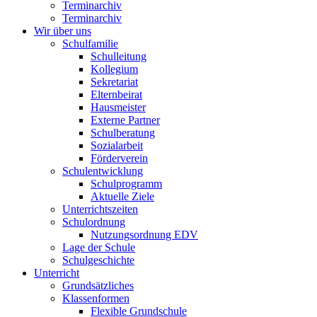
Terminarchiv
Terminarchiv
Wir über uns
Schulfamilie
Schulleitung
Kollegium
Sekretariat
Elternbeirat
Hausmeister
Externe Partner
Schulberatung
Sozialarbeit
Förderverein
Schulentwicklung
Schulprogramm
Aktuelle Ziele
Unterrichtszeiten
Schulordnung
Nutzungsordnung EDV
Lage der Schule
Schulgeschichte
Unterricht
Grundsätzliches
Klassenformen
Flexible Grundschule