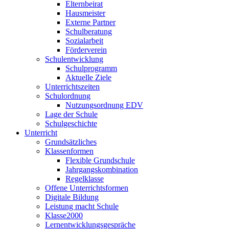
Elternbeirat
Hausmeister
Externe Partner
Schulberatung
Sozialarbeit
Förderverein
Schulentwicklung
Schulprogramm
Aktuelle Ziele
Unterrichtszeiten
Schulordnung
Nutzungsordnung EDV
Lage der Schule
Schulgeschichte
Unterricht
Grundsätzliches
Klassenformen
Flexible Grundschule
Jahrgangskombination
Regelklasse
Offene Unterrichtsformen
Digitale Bildung
Leistung macht Schule
Klasse2000
Lernentwicklungsgespräche