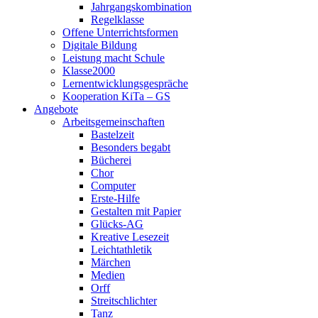
Jahrgangskombination
Regelklasse
Offene Unterrichtsformen
Digitale Bildung
Leistung macht Schule
Klasse2000
Lernentwicklungsgespräche
Kooperation KiTa – GS
Angebote
Arbeitsgemeinschaften
Bastelzeit
Besonders begabt
Bücherei
Chor
Computer
Erste-Hilfe
Gestalten mit Papier
Glücks-AG
Kreative Lesezeit
Leichtathletik
Märchen
Medien
Orff
Streitschlichter
Tanz