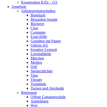
Kooperation KiTa – GS
Angebote
Arbeitsgemeinschaften
Bastelzeit
Besonders begabt
Bücherei
Chor
Computer
Erste-Hilfe
Gestalten mit Papier
Glücks-AG
Kreative Lesezeit
Leichtathletik
Märchen
Medien
Orff
Streitschlichter
Tanz
Theater
Trommeln
Turnen und Akrobatik
Betreuung
Offene Ganztagsschule
Anmeldung
Hort