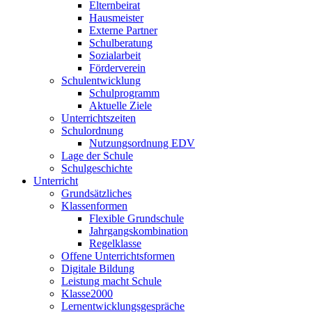
Elternbeirat
Hausmeister
Externe Partner
Schulberatung
Sozialarbeit
Förderverein
Schulentwicklung
Schulprogramm
Aktuelle Ziele
Unterrichtszeiten
Schulordnung
Nutzungsordnung EDV
Lage der Schule
Schulgeschichte
Unterricht
Grundsätzliches
Klassenformen
Flexible Grundschule
Jahrgangskombination
Regelklasse
Offene Unterrichtsformen
Digitale Bildung
Leistung macht Schule
Klasse2000
Lernentwicklungsgespräche