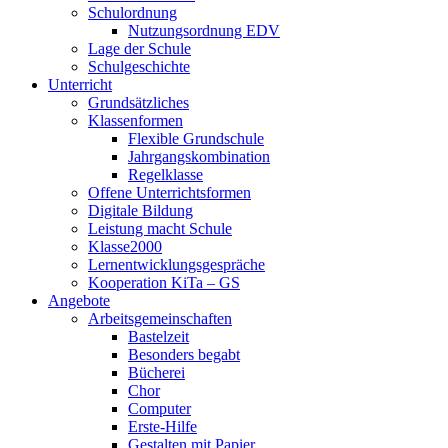
Schulordnung
Nutzungsordnung EDV
Lage der Schule
Schulgeschichte
Unterricht
Grundsätzliches
Klassenformen
Flexible Grundschule
Jahrgangskombination
Regelklasse
Offene Unterrichtsformen
Digitale Bildung
Leistung macht Schule
Klasse2000
Lernentwicklungsgespräche
Kooperation KiTa – GS
Angebote
Arbeitsgemeinschaften
Bastelzeit
Besonders begabt
Bücherei
Chor
Computer
Erste-Hilfe
Gestalten mit Papier