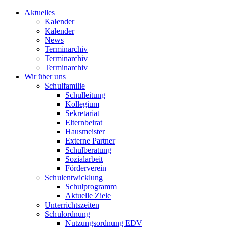
Aktuelles
Kalender
Kalender
News
Terminarchiv
Terminarchiv
Terminarchiv
Wir über uns
Schulfamilie
Schulleitung
Kollegium
Sekretariat
Elternbeirat
Hausmeister
Externe Partner
Schulberatung
Sozialarbeit
Förderverein
Schulentwicklung
Schulprogramm
Aktuelle Ziele
Unterrichtszeiten
Schulordnung
Nutzungsordnung EDV