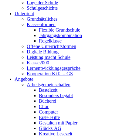
Lage der Schule
Schulgeschichte
Unterricht
Grundsätzliches
Klassenformen
Flexible Grundschule
Jahrgangskombination
Regelklasse
Offene Unterrichtsformen
Digitale Bildung
Leistung macht Schule
Klasse2000
Lernentwicklungsgespräche
Kooperation KiTa – GS
Angebote
Arbeitsgemeinschaften
Bastelzeit
Besonders begabt
Bücherei
Chor
Computer
Erste-Hilfe
Gestalten mit Papier
Glücks-AG
Kreative Lesezeit