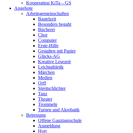
Kooperation KiTa – GS
Angebote
Arbeitsgemeinschaften
Bastelzeit
Besonders begabt
Bücherei
Chor
Computer
Erste-Hilfe
Gestalten mit Papier
Glücks-AG
Kreative Lesezeit
Leichtathletik
Märchen
Medien
Orff
Streitschlichter
Tanz
Theater
Trommeln
Turnen und Akrobatik
Betreuung
Offene Ganztagsschule
Anmeldung
Hort