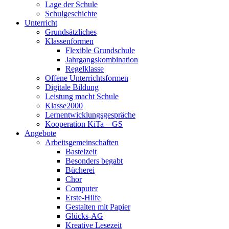
Lage der Schule
Schulgeschichte
Unterricht
Grundsätzliches
Klassenformen
Flexible Grundschule
Jahrgangskombination
Regelklasse
Offene Unterrichtsformen
Digitale Bildung
Leistung macht Schule
Klasse2000
Lernentwicklungsgespräche
Kooperation KiTa – GS
Angebote
Arbeitsgemeinschaften
Bastelzeit
Besonders begabt
Bücherei
Chor
Computer
Erste-Hilfe
Gestalten mit Papier
Glücks-AG
Kreative Lesezeit