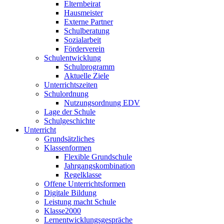
Elternbeirat
Hausmeister
Externe Partner
Schulberatung
Sozialarbeit
Förderverein
Schulentwicklung
Schulprogramm
Aktuelle Ziele
Unterrichtszeiten
Schulordnung
Nutzungsordnung EDV
Lage der Schule
Schulgeschichte
Unterricht
Grundsätzliches
Klassenformen
Flexible Grundschule
Jahrgangskombination
Regelklasse
Offene Unterrichtsformen
Digitale Bildung
Leistung macht Schule
Klasse2000
Lernentwicklungsgespräche