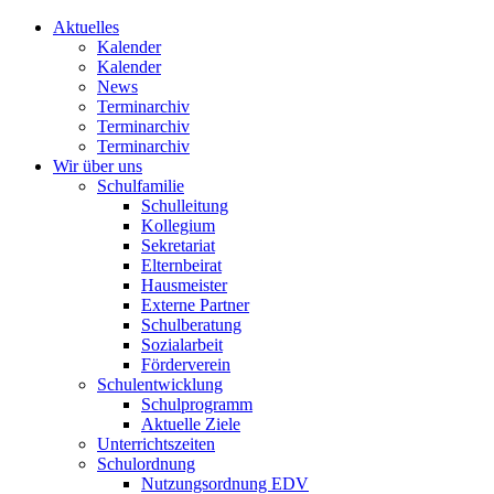
Aktuelles
Kalender
Kalender
News
Terminarchiv
Terminarchiv
Terminarchiv
Wir über uns
Schulfamilie
Schulleitung
Kollegium
Sekretariat
Elternbeirat
Hausmeister
Externe Partner
Schulberatung
Sozialarbeit
Förderverein
Schulentwicklung
Schulprogramm
Aktuelle Ziele
Unterrichtszeiten
Schulordnung
Nutzungsordnung EDV