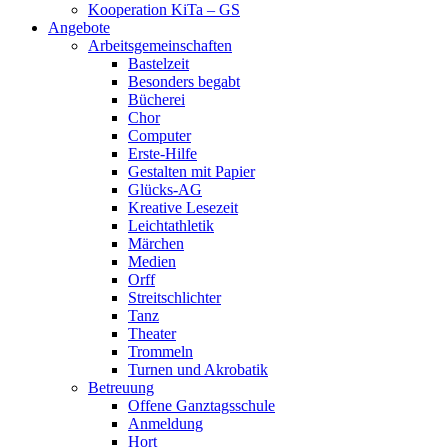
Kooperation KiTa – GS
Angebote
Arbeitsgemeinschaften
Bastelzeit
Besonders begabt
Bücherei
Chor
Computer
Erste-Hilfe
Gestalten mit Papier
Glücks-AG
Kreative Lesezeit
Leichtathletik
Märchen
Medien
Orff
Streitschlichter
Tanz
Theater
Trommeln
Turnen und Akrobatik
Betreuung
Offene Ganztagsschule
Anmeldung
Hort