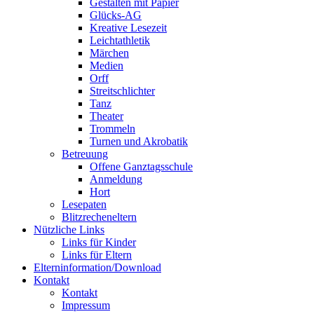
Gestalten mit Papier
Glücks-AG
Kreative Lesezeit
Leichtathletik
Märchen
Medien
Orff
Streitschlichter
Tanz
Theater
Trommeln
Turnen und Akrobatik
Betreuung
Offene Ganztagsschule
Anmeldung
Hort
Lesepaten
Blitzrecheneltern
Nützliche Links
Links für Kinder
Links für Eltern
Elterninformation/Download
Kontakt
Kontakt
Impressum