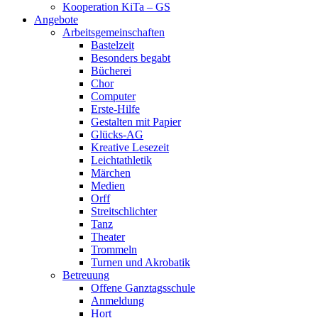
Kooperation KiTa – GS
Angebote
Arbeitsgemeinschaften
Bastelzeit
Besonders begabt
Bücherei
Chor
Computer
Erste-Hilfe
Gestalten mit Papier
Glücks-AG
Kreative Lesezeit
Leichtathletik
Märchen
Medien
Orff
Streitschlichter
Tanz
Theater
Trommeln
Turnen und Akrobatik
Betreuung
Offene Ganztagsschule
Anmeldung
Hort