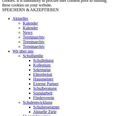
cookies. It is mandatory to procure user consent prior to running
these cookies on your website.
SPEICHERN & AKZEPTIEREN
Aktuelles
Kalender
Kalender
News
Terminarchiv
Terminarchiv
Terminarchiv
Wir über uns
Schulfamilie
Schulleitung
Kollegium
Sekretariat
Elternbeirat
Hausmeister
Externe Partner
Schulberatung
Sozialarbeit
Förderverein
Schulentwicklung
Schulprogramm
Aktuelle Ziele