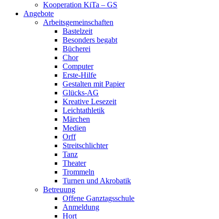
Kooperation KiTa – GS
Angebote
Arbeitsgemeinschaften
Bastelzeit
Besonders begabt
Bücherei
Chor
Computer
Erste-Hilfe
Gestalten mit Papier
Glücks-AG
Kreative Lesezeit
Leichtathletik
Märchen
Medien
Orff
Streitschlichter
Tanz
Theater
Trommeln
Turnen und Akrobatik
Betreuung
Offene Ganztagsschule
Anmeldung
Hort