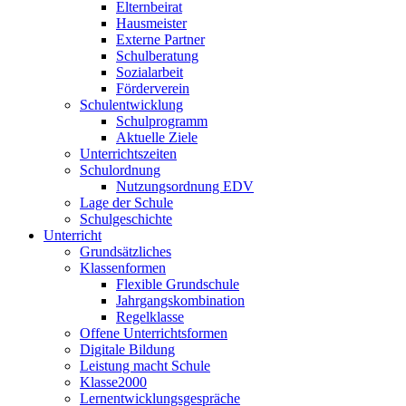
Elternbeirat
Hausmeister
Externe Partner
Schulberatung
Sozialarbeit
Förderverein
Schulentwicklung
Schulprogramm
Aktuelle Ziele
Unterrichtszeiten
Schulordnung
Nutzungsordnung EDV
Lage der Schule
Schulgeschichte
Unterricht
Grundsätzliches
Klassenformen
Flexible Grundschule
Jahrgangskombination
Regelklasse
Offene Unterrichtsformen
Digitale Bildung
Leistung macht Schule
Klasse2000
Lernentwicklungsgespräche