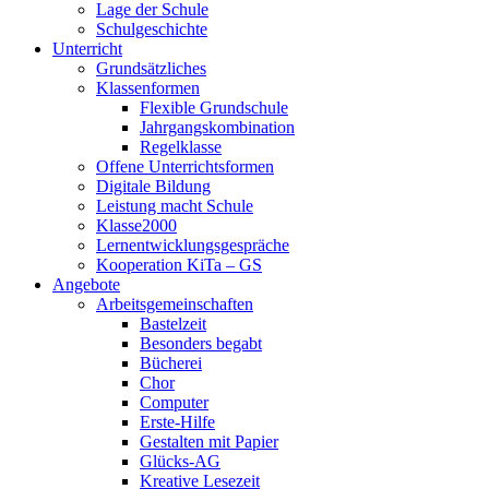
Lage der Schule
Schulgeschichte
Unterricht
Grundsätzliches
Klassenformen
Flexible Grundschule
Jahrgangskombination
Regelklasse
Offene Unterrichtsformen
Digitale Bildung
Leistung macht Schule
Klasse2000
Lernentwicklungsgespräche
Kooperation KiTa – GS
Angebote
Arbeitsgemeinschaften
Bastelzeit
Besonders begabt
Bücherei
Chor
Computer
Erste-Hilfe
Gestalten mit Papier
Glücks-AG
Kreative Lesezeit