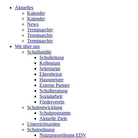
Aktuelles
Kalender
Kalender
News
Terminarchiv
Terminarchiv
Terminarchiv
Wir über uns
Schulfamilie
Schulleitung
Kollegium
Sekretariat
Elternbeirat
Hausmeister
Externe Partner
Schulberatung
Sozialarbeit
Förderverein
Schulentwicklung
Schulprogramm
Aktuelle Ziele
Unterrichtszeiten
Schulordnung
Nutzungsordnung EDV