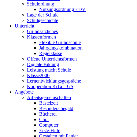
Schulordnung
Nutzungsordnung EDV
Lage der Schule
Schulgeschichte
Unterricht
Grundsätzliches
Klassenformen
Flexible Grundschule
Jahrgangskombination
Regelklasse
Offene Unterrichtsformen
Digitale Bildung
Leistung macht Schule
Klasse2000
Lernentwicklungsgespräche
Kooperation KiTa – GS
Angebote
Arbeitsgemeinschaften
Bastelzeit
Besonders begabt
Bücherei
Chor
Computer
Erste-Hilfe
Gestalten mit Papier