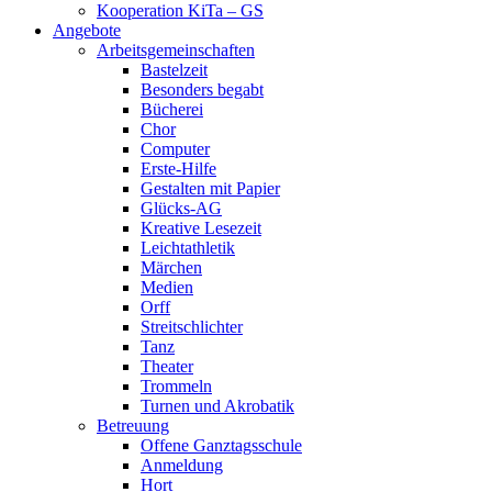
Kooperation KiTa – GS
Angebote
Arbeitsgemeinschaften
Bastelzeit
Besonders begabt
Bücherei
Chor
Computer
Erste-Hilfe
Gestalten mit Papier
Glücks-AG
Kreative Lesezeit
Leichtathletik
Märchen
Medien
Orff
Streitschlichter
Tanz
Theater
Trommeln
Turnen und Akrobatik
Betreuung
Offene Ganztagsschule
Anmeldung
Hort