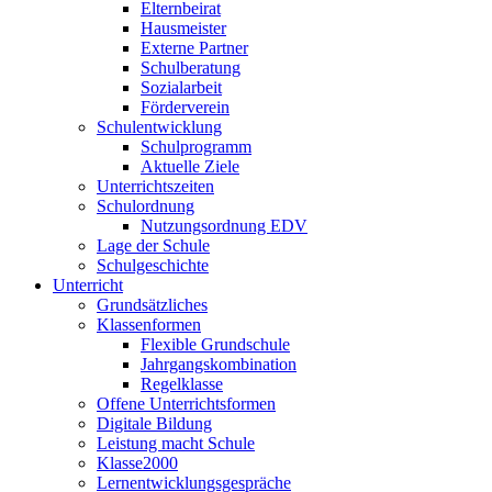
Elternbeirat
Hausmeister
Externe Partner
Schulberatung
Sozialarbeit
Förderverein
Schulentwicklung
Schulprogramm
Aktuelle Ziele
Unterrichtszeiten
Schulordnung
Nutzungsordnung EDV
Lage der Schule
Schulgeschichte
Unterricht
Grundsätzliches
Klassenformen
Flexible Grundschule
Jahrgangskombination
Regelklasse
Offene Unterrichtsformen
Digitale Bildung
Leistung macht Schule
Klasse2000
Lernentwicklungsgespräche