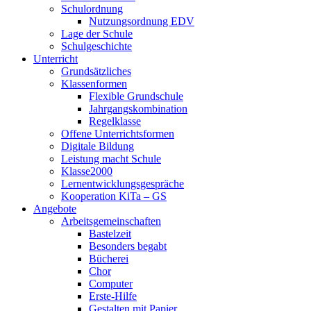
Schulordnung
Nutzungsordnung EDV
Lage der Schule
Schulgeschichte
Unterricht
Grundsätzliches
Klassenformen
Flexible Grundschule
Jahrgangskombination
Regelklasse
Offene Unterrichtsformen
Digitale Bildung
Leistung macht Schule
Klasse2000
Lernentwicklungsgespräche
Kooperation KiTa – GS
Angebote
Arbeitsgemeinschaften
Bastelzeit
Besonders begabt
Bücherei
Chor
Computer
Erste-Hilfe
Gestalten mit Papier