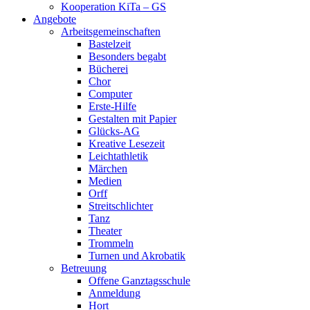
Kooperation KiTa – GS
Angebote
Arbeitsgemeinschaften
Bastelzeit
Besonders begabt
Bücherei
Chor
Computer
Erste-Hilfe
Gestalten mit Papier
Glücks-AG
Kreative Lesezeit
Leichtathletik
Märchen
Medien
Orff
Streitschlichter
Tanz
Theater
Trommeln
Turnen und Akrobatik
Betreuung
Offene Ganztagsschule
Anmeldung
Hort