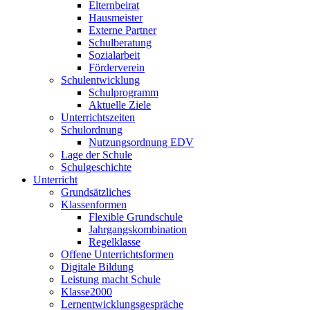
Elternbeirat
Hausmeister
Externe Partner
Schulberatung
Sozialarbeit
Förderverein
Schulentwicklung
Schulprogramm
Aktuelle Ziele
Unterrichtszeiten
Schulordnung
Nutzungsordnung EDV
Lage der Schule
Schulgeschichte
Unterricht
Grundsätzliches
Klassenformen
Flexible Grundschule
Jahrgangskombination
Regelklasse
Offene Unterrichtsformen
Digitale Bildung
Leistung macht Schule
Klasse2000
Lernentwicklungsgespräche