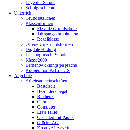
Lage der Schule
Schulgeschichte
Unterricht
Grundsätzliches
Klassenformen
Flexible Grundschule
Jahrgangskombination
Regelklasse
Offene Unterrichtsformen
Digitale Bildung
Leistung macht Schule
Klasse2000
Lernentwicklungsgespräche
Kooperation KiTa – GS
Angebote
Arbeitsgemeinschaften
Bastelzeit
Besonders begabt
Bücherei
Chor
Computer
Erste-Hilfe
Gestalten mit Papier
Glücks-AG
Kreative Lesezeit