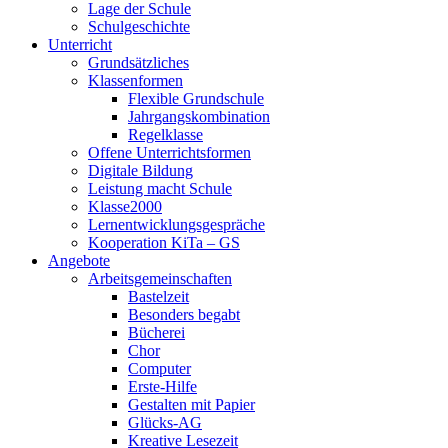
Lage der Schule
Schulgeschichte
Unterricht
Grundsätzliches
Klassenformen
Flexible Grundschule
Jahrgangskombination
Regelklasse
Offene Unterrichtsformen
Digitale Bildung
Leistung macht Schule
Klasse2000
Lernentwicklungsgespräche
Kooperation KiTa – GS
Angebote
Arbeitsgemeinschaften
Bastelzeit
Besonders begabt
Bücherei
Chor
Computer
Erste-Hilfe
Gestalten mit Papier
Glücks-AG
Kreative Lesezeit