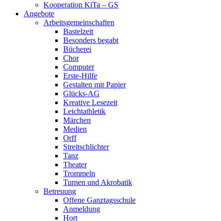
Kooperation KiTa – GS
Angebote
Arbeitsgemeinschaften
Bastelzeit
Besonders begabt
Bücherei
Chor
Computer
Erste-Hilfe
Gestalten mit Papier
Glücks-AG
Kreative Lesezeit
Leichtathletik
Märchen
Medien
Orff
Streitschlichter
Tanz
Theater
Trommeln
Turnen und Akrobatik
Betreuung
Offene Ganztagsschule
Anmeldung
Hort