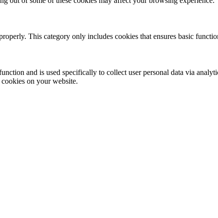
ting out of some of these cookies may affect your browsing experience.
properly. This category only includes cookies that ensures basic functio
function and is used specifically to collect user personal data via anal
e cookies on your website.