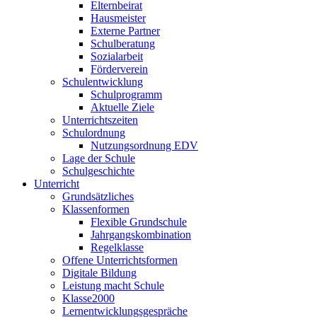
Elternbeirat
Hausmeister
Externe Partner
Schulberatung
Sozialarbeit
Förderverein
Schulentwicklung
Schulprogramm
Aktuelle Ziele
Unterrichtszeiten
Schulordnung
Nutzungsordnung EDV
Lage der Schule
Schulgeschichte
Unterricht
Grundsätzliches
Klassenformen
Flexible Grundschule
Jahrgangskombination
Regelklasse
Offene Unterrichtsformen
Digitale Bildung
Leistung macht Schule
Klasse2000
Lernentwicklungsgespräche