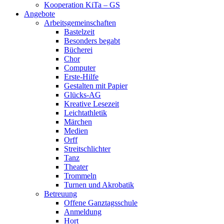
Kooperation KiTa – GS
Angebote
Arbeitsgemeinschaften
Bastelzeit
Besonders begabt
Bücherei
Chor
Computer
Erste-Hilfe
Gestalten mit Papier
Glücks-AG
Kreative Lesezeit
Leichtathletik
Märchen
Medien
Orff
Streitschlichter
Tanz
Theater
Trommeln
Turnen und Akrobatik
Betreuung
Offene Ganztagsschule
Anmeldung
Hort