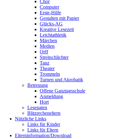
Chor
Computer
Erste-Hilfe
Gestalten mit Papier
Glücks-AG
Kreative Lesezeit
Leichtathletik
Märchen
Medien
Orff
Streitschlichter
Tanz
Theater
Trommeln
Turnen und Akrobatik
Betreuung
Offene Ganztagsschule
Anmeldung
Hort
Lesepaten
Blitzrecheneltern
Nützliche Links
Links für Kinder
Links für Eltern
Elterninformation/Download