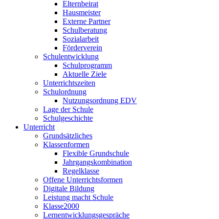
Elternbeirat
Hausmeister
Externe Partner
Schulberatung
Sozialarbeit
Förderverein
Schulentwicklung
Schulprogramm
Aktuelle Ziele
Unterrichtszeiten
Schulordnung
Nutzungsordnung EDV
Lage der Schule
Schulgeschichte
Unterricht
Grundsätzliches
Klassenformen
Flexible Grundschule
Jahrgangskombination
Regelklasse
Offene Unterrichtsformen
Digitale Bildung
Leistung macht Schule
Klasse2000
Lernentwicklungsgespräche