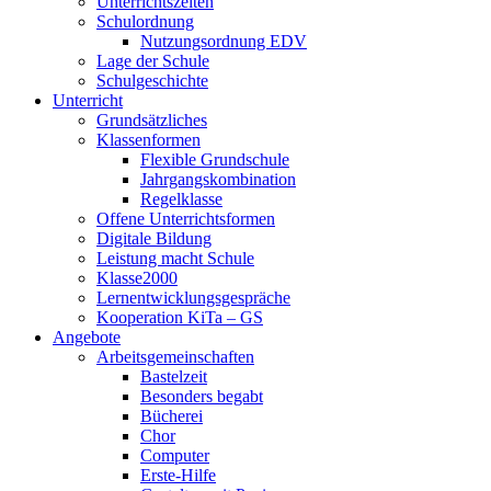
Unterrichtszeiten
Schulordnung
Nutzungsordnung EDV
Lage der Schule
Schulgeschichte
Unterricht
Grundsätzliches
Klassenformen
Flexible Grundschule
Jahrgangskombination
Regelklasse
Offene Unterrichtsformen
Digitale Bildung
Leistung macht Schule
Klasse2000
Lernentwicklungsgespräche
Kooperation KiTa – GS
Angebote
Arbeitsgemeinschaften
Bastelzeit
Besonders begabt
Bücherei
Chor
Computer
Erste-Hilfe