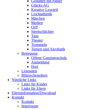
Gestalten mit Papier
Glücks-AG
Kreative Lesezeit
Leichtathletik
Märchen
Medien
Orff
Streitschlichter
Tanz
Theater
Trommeln
Turnen und Akrobatik
Betreuung
Offene Ganztagsschule
Anmeldung
Hort
Lesepaten
Blitzrecheneltern
Nützliche Links
Links für Kinder
Links für Eltern
Elterninformation/Download
Kontakt
Kontakt
Impressum