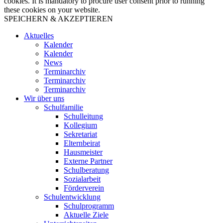
cookies. It is mandatory to procure user consent prior to running
these cookies on your website.
SPEICHERN & AKZEPTIEREN
Aktuelles
Kalender
Kalender
News
Terminarchiv
Terminarchiv
Terminarchiv
Wir über uns
Schulfamilie
Schulleitung
Kollegium
Sekretariat
Elternbeirat
Hausmeister
Externe Partner
Schulberatung
Sozialarbeit
Förderverein
Schulentwicklung
Schulprogramm
Aktuelle Ziele