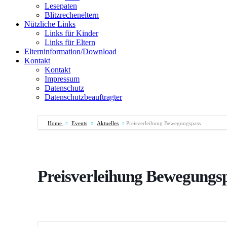
Lesepaten
Blitzrecheneltern
Nützliche Links
Links für Kinder
Links für Eltern
Elterninformation/Download
Kontakt
Kontakt
Impressum
Datenschutz
Datenschutzbeauftragter
Home
Events
Aktuelles
Preisverleihung Bewegungspass
Preisverleihung Bewegungs