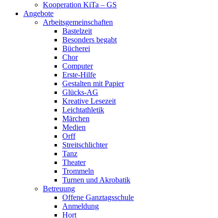
Kooperation KiTa – GS
Angebote
Arbeitsgemeinschaften
Bastelzeit
Besonders begabt
Bücherei
Chor
Computer
Erste-Hilfe
Gestalten mit Papier
Glücks-AG
Kreative Lesezeit
Leichtathletik
Märchen
Medien
Orff
Streitschlichter
Tanz
Theater
Trommeln
Turnen und Akrobatik
Betreuung
Offene Ganztagsschule
Anmeldung
Hort