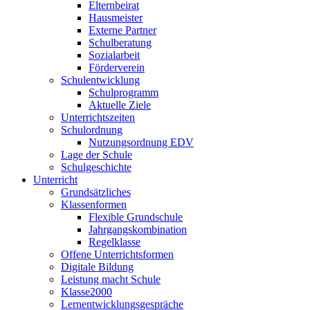
Elternbeirat
Hausmeister
Externe Partner
Schulberatung
Sozialarbeit
Förderverein
Schulentwicklung
Schulprogramm
Aktuelle Ziele
Unterrichtszeiten
Schulordnung
Nutzungsordnung EDV
Lage der Schule
Schulgeschichte
Unterricht
Grundsätzliches
Klassenformen
Flexible Grundschule
Jahrgangskombination
Regelklasse
Offene Unterrichtsformen
Digitale Bildung
Leistung macht Schule
Klasse2000
Lernentwicklungsgespräche