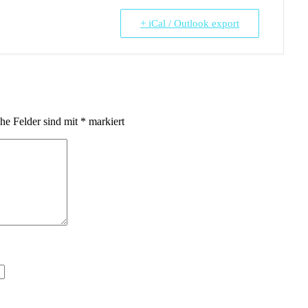
+ iCal / Outlook export
che Felder sind mit
*
markiert