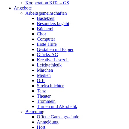
Kooperation KiTa – GS
Angebote
Arbeitsgemeinschaften
Bastelzeit
Besonders begabt
Bücherei
Chor
Computer
Erste-Hilfe
Gestalten mit Papier
Glücks-AG
Kreative Lesezeit
Leichtathletik
Märchen
Medien
Orff
Streitschlichter
Tanz
Theater
Trommeln
Turnen und Akrobatik
Betreuung
Offene Ganztagsschule
Anmeldung
Hort