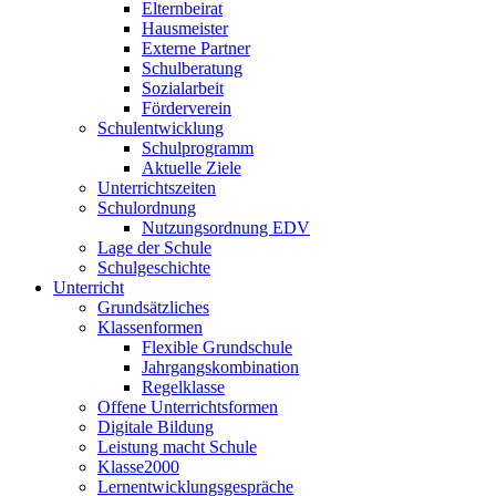
Elternbeirat
Hausmeister
Externe Partner
Schulberatung
Sozialarbeit
Förderverein
Schulentwicklung
Schulprogramm
Aktuelle Ziele
Unterrichtszeiten
Schulordnung
Nutzungsordnung EDV
Lage der Schule
Schulgeschichte
Unterricht
Grundsätzliches
Klassenformen
Flexible Grundschule
Jahrgangskombination
Regelklasse
Offene Unterrichtsformen
Digitale Bildung
Leistung macht Schule
Klasse2000
Lernentwicklungsgespräche