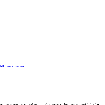
htlinien ansehen
s necessary are stored on your browser as they are essential for the