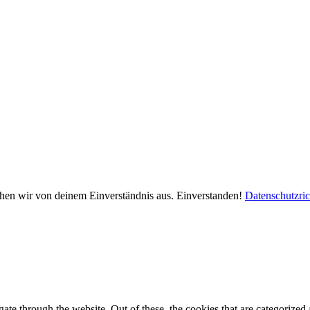
ehen wir von deinem Einverständnis aus.
Einverstanden!
Datenschutzric
e through the website. Out of these, the cookies that are categorized a