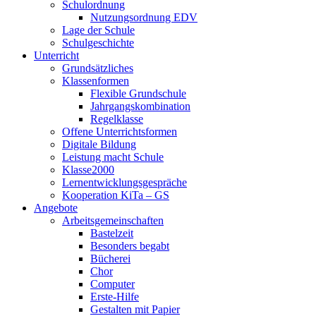
Schulordnung
Nutzungsordnung EDV
Lage der Schule
Schulgeschichte
Unterricht
Grundsätzliches
Klassenformen
Flexible Grundschule
Jahrgangskombination
Regelklasse
Offene Unterrichtsformen
Digitale Bildung
Leistung macht Schule
Klasse2000
Lernentwicklungsgespräche
Kooperation KiTa – GS
Angebote
Arbeitsgemeinschaften
Bastelzeit
Besonders begabt
Bücherei
Chor
Computer
Erste-Hilfe
Gestalten mit Papier