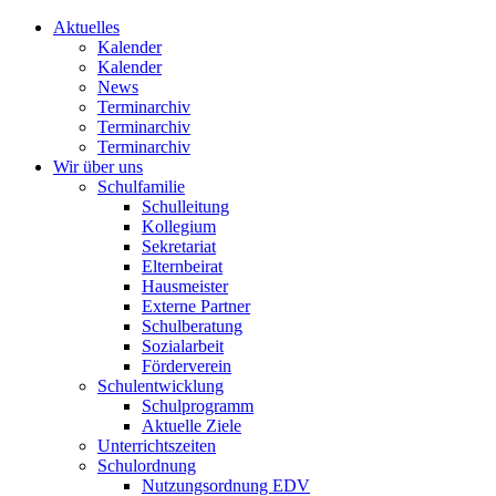
Aktuelles
Kalender
Kalender
News
Terminarchiv
Terminarchiv
Terminarchiv
Wir über uns
Schulfamilie
Schulleitung
Kollegium
Sekretariat
Elternbeirat
Hausmeister
Externe Partner
Schulberatung
Sozialarbeit
Förderverein
Schulentwicklung
Schulprogramm
Aktuelle Ziele
Unterrichtszeiten
Schulordnung
Nutzungsordnung EDV