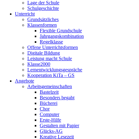
Lage der Schule
Schulgeschichte
Unterricht
Grundsätzliches
Klassenformen
Flexible Grundschule
Jahrgangskombination
Regelklasse
Offene Unterrichtsformen
Digitale Bildung
Leistung macht Schule
Klasse2000
Lernentwicklungsgespräche
Kooperation KiTa – GS
Angebote
Arbeitsgemeinschaften
Bastelzeit
Besonders begabt
Bücherei
Chor
Computer
Erste-Hilfe
Gestalten mit Papier
Glücks-AG
Kreative Lesezeit