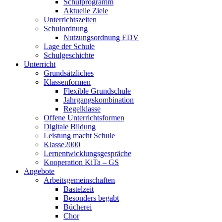
Schulprogramm
Aktuelle Ziele
Unterrichtszeiten
Schulordnung
Nutzungsordnung EDV
Lage der Schule
Schulgeschichte
Unterricht
Grundsätzliches
Klassenformen
Flexible Grundschule
Jahrgangskombination
Regelklasse
Offene Unterrichtsformen
Digitale Bildung
Leistung macht Schule
Klasse2000
Lernentwicklungsgespräche
Kooperation KiTa – GS
Angebote
Arbeitsgemeinschaften
Bastelzeit
Besonders begabt
Bücherei
Chor