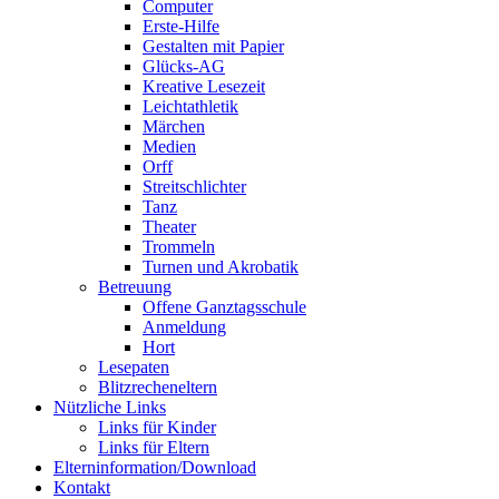
Computer
Erste-Hilfe
Gestalten mit Papier
Glücks-AG
Kreative Lesezeit
Leichtathletik
Märchen
Medien
Orff
Streitschlichter
Tanz
Theater
Trommeln
Turnen und Akrobatik
Betreuung
Offene Ganztagsschule
Anmeldung
Hort
Lesepaten
Blitzrecheneltern
Nützliche Links
Links für Kinder
Links für Eltern
Elterninformation/Download
Kontakt