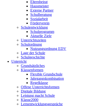
Elternbeirat
Hausmeister
Externe Partner
Schulberatung
Sozialarbeit
Förderverein
Schulentwicklung
Schulprogramm
Aktuelle Ziele
Unterrichtszeiten
Schulordnung
Nutzungsordnung EDV
Lage der Schule
Schulgeschichte
Unterricht
Grundsätzliches
Klassenformen
Flexible Grundschule
Jahrgangskombination
Regelklasse
Offene Unterrichtsformen
Digitale Bildung
Leistung macht Schule
Klasse2000
Lernentwicklungsgespräche