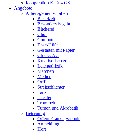
Kooperation KiTa – GS
Angebote
Arbeitsgemeinschaften
Bastelzeit
Besonders begabt
Bücherei
Chor
Computer
Erste-Hilfe
Gestalten mit Papier
Glücks-AG
Kreative Lesezeit
Leichtathletik
Märchen
Medien
Orff
Streitschlichter
Tanz
Theater
Trommeln
Turnen und Akrobatik
Betreuung
Offene Ganztagsschule
Anmeldung
Hort