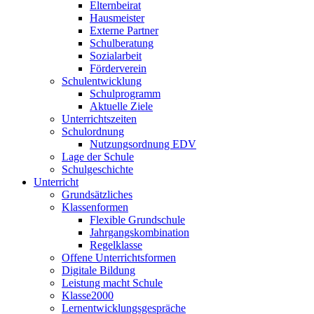
Elternbeirat
Hausmeister
Externe Partner
Schulberatung
Sozialarbeit
Förderverein
Schulentwicklung
Schulprogramm
Aktuelle Ziele
Unterrichtszeiten
Schulordnung
Nutzungsordnung EDV
Lage der Schule
Schulgeschichte
Unterricht
Grundsätzliches
Klassenformen
Flexible Grundschule
Jahrgangskombination
Regelklasse
Offene Unterrichtsformen
Digitale Bildung
Leistung macht Schule
Klasse2000
Lernentwicklungsgespräche