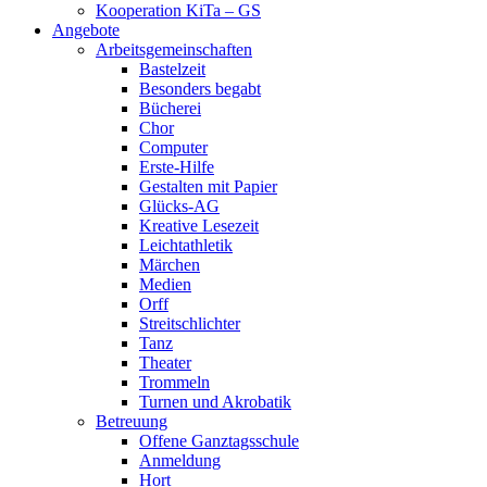
Kooperation KiTa – GS
Angebote
Arbeitsgemeinschaften
Bastelzeit
Besonders begabt
Bücherei
Chor
Computer
Erste-Hilfe
Gestalten mit Papier
Glücks-AG
Kreative Lesezeit
Leichtathletik
Märchen
Medien
Orff
Streitschlichter
Tanz
Theater
Trommeln
Turnen und Akrobatik
Betreuung
Offene Ganztagsschule
Anmeldung
Hort