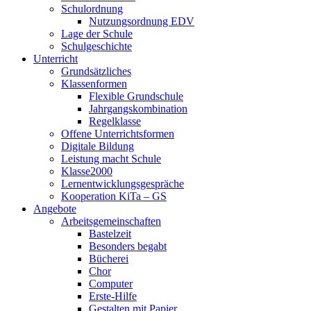
Schulordnung
Nutzungsordnung EDV
Lage der Schule
Schulgeschichte
Unterricht
Grundsätzliches
Klassenformen
Flexible Grundschule
Jahrgangskombination
Regelklasse
Offene Unterrichtsformen
Digitale Bildung
Leistung macht Schule
Klasse2000
Lernentwicklungsgespräche
Kooperation KiTa – GS
Angebote
Arbeitsgemeinschaften
Bastelzeit
Besonders begabt
Bücherei
Chor
Computer
Erste-Hilfe
Gestalten mit Papier