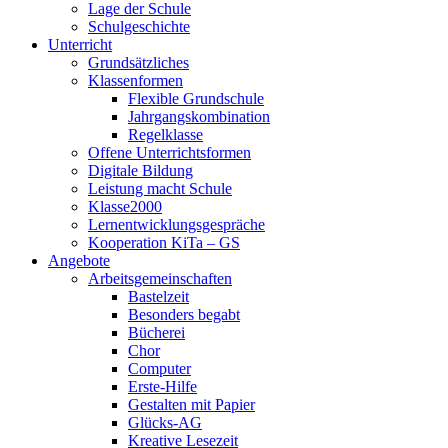
Lage der Schule
Schulgeschichte
Unterricht
Grundsätzliches
Klassenformen
Flexible Grundschule
Jahrgangskombination
Regelklasse
Offene Unterrichtsformen
Digitale Bildung
Leistung macht Schule
Klasse2000
Lernentwicklungsgespräche
Kooperation KiTa – GS
Angebote
Arbeitsgemeinschaften
Bastelzeit
Besonders begabt
Bücherei
Chor
Computer
Erste-Hilfe
Gestalten mit Papier
Glücks-AG
Kreative Lesezeit