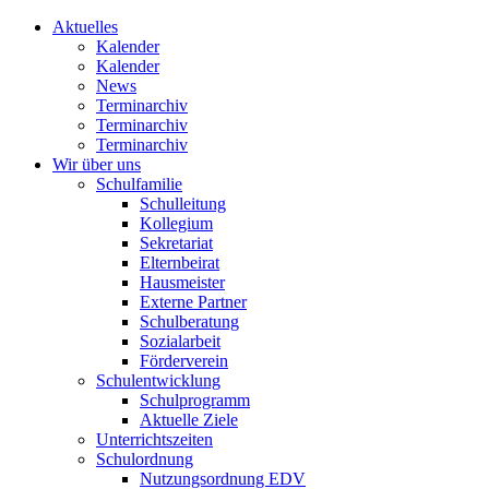
Aktuelles
Kalender
Kalender
News
Terminarchiv
Terminarchiv
Terminarchiv
Wir über uns
Schulfamilie
Schulleitung
Kollegium
Sekretariat
Elternbeirat
Hausmeister
Externe Partner
Schulberatung
Sozialarbeit
Förderverein
Schulentwicklung
Schulprogramm
Aktuelle Ziele
Unterrichtszeiten
Schulordnung
Nutzungsordnung EDV